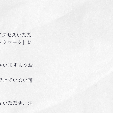
アクセスいただ
ックマーク」に
。
さいますようお
できていない可
せいただき、注